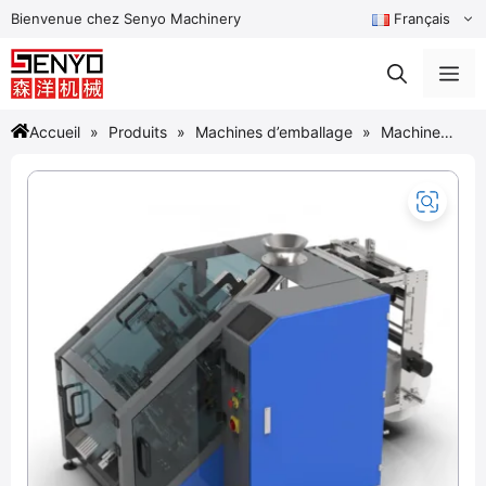
Aller
Bienvenue chez Senyo Machinery
Français
au
contenu
Me
Accueil
Produits
Machines d’emballage
Machine
d’emballage inclinée à faible chute