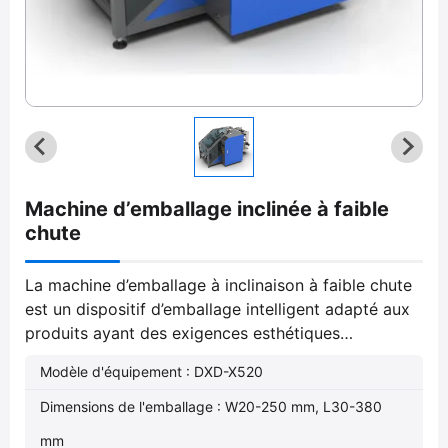
Machine d’emballage inclinée à faible
chute
La machine d’emballage à inclinaison à faible chute
est un dispositif d’emballage intelligent adapté aux
produits ayant des exigences esthétiques
spécifiques après emballage. Elle empêche
Modèle d'équipement : DXD-X520
efficacement les rayures et les dommages sur les
produits sans compromettre la vitesse ou la
Dimensions de l'emballage : W20-250 mm, L30-380
précision.
mm