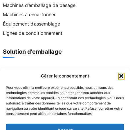
Machines d’emballage de pesage
Machines à encartonner
Équipement d’assemblage
Lignes de conditionnement
Solution d'emballage
Contact
Gérer le consentement
Pour vous offrir la meilleure expérience possible, nous utilisons des
Tél. :
+86 186 8821 9848
technologies comme les cookies pour stocker et/ou accéder aux
Courriel :
support@senyopack.com
informations de votre appareil. En acceptant ces technologies, vous nous
Horaires d’ouverture : Пн-Сб 08:00-17:30
autorisez à traiter des données telles que votre comportement de
navigation ou votre identifiant unique sur ce site. Refuser ou retirer votre
Adresse : n° 16, rue Zhongxin, zone industrielle de
consentement peut affecter certaines fonctionnalités.
Yanbu Nanjing, ville de Dali, district de Nanhai, ville de
Foshan, province du Guangdong