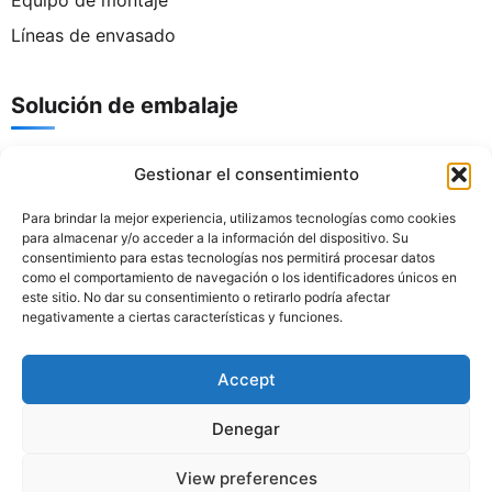
Equipo de montaje
Líneas de envasado
Solución de embalaje
Gestionar el consentimiento
Contacto
Para brindar la mejor experiencia, utilizamos tecnologías como cookies
para almacenar y/o acceder a la información del dispositivo. Su
Tel.:
+86 186 8821 9848
consentimiento para estas tecnologías nos permitirá procesar datos
Correo electrónico:
support@senyopack.com
como el comportamiento de navegación o los identificadores únicos en
este sitio. No dar su consentimiento o retirarlo podría afectar
Horario: Lunes a sábado, de 8:00 a 17:30
negativamente a ciertas características y funciones.
Dirección: Calle Zhongxin, n.° 16, Zona Industrial de
Yanbu Nanjing, Dali, distrito de Nanhai, Foshan,
provincia de Guangdong
Accept
Denegar
Política de privacidad
Política de cookies
Mapa del sitio
© 2008-2026 Senyo Machinery
View preferences