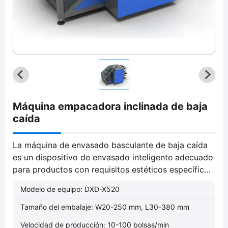
Máquina empacadora inclinada de baja
caída
La máquina de envasado basculante de baja caída
es un dispositivo de envasado inteligente adecuado
para productos con requisitos estéticos específicos
tras el envasado. Previene eficazmente los arañazos
Modelo de equipo: DXD-X520
y daños en los productos sin comprometer la
velocidad ni la precisión.
Tamaño del embalaje: W20-250 mm, L30-380 mm
Velocidad de producción: 10-100 bolsas/min