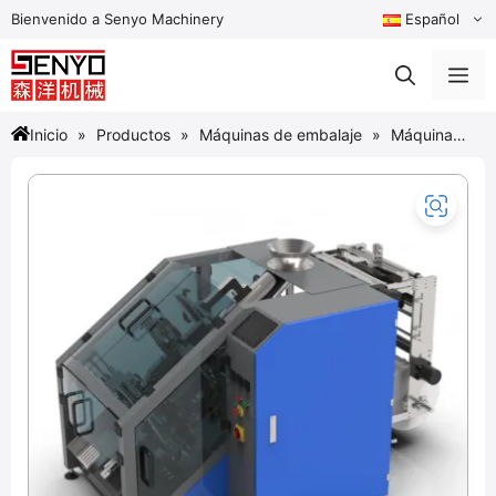
Saltar
Bienvenido a Senyo Machinery
Español
al
contenido
Me
Inicio
Productos
Máquinas de embalaje
Máquina
empacadora inclinada de baja caída