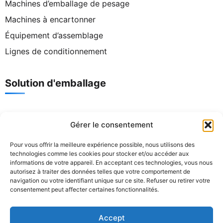
Machines d’emballage de pesage
Machines à encartonner
Équipement d’assemblage
Lignes de conditionnement
Solution d'emballage
Contact
Gérer le consentement
Pour vous offrir la meilleure expérience possible, nous utilisons des
Tél. :
+86 186 8821 9848
technologies comme les cookies pour stocker et/ou accéder aux
Courriel :
support@senyopack.com
informations de votre appareil. En acceptant ces technologies, vous nous
Horaires d’ouverture : Пн-Сб 08:00-17:30
autorisez à traiter des données telles que votre comportement de
navigation ou votre identifiant unique sur ce site. Refuser ou retirer votre
Adresse : n° 16, rue Zhongxin, zone industrielle de
consentement peut affecter certaines fonctionnalités.
Yanbu Nanjing, ville de Dali, district de Nanhai, ville de
Foshan, province du Guangdong
Accept