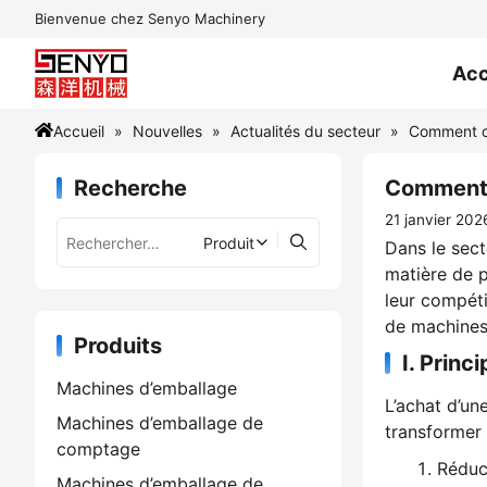
Aller
Bienvenue chez Senyo Machinery
au
contenu
Acc
Accueil
Nouvelles
Actualités du secteur
Comment ch
Recherche
Comment c
21 janvier 202
Dans le sect
matière de p
leur compéti
de machines 
Produits
I. Prin
Machines d’emballage
L’achat d’un
Machines d’emballage de
transformer 
comptage
Réduc
Machines d’emballage de