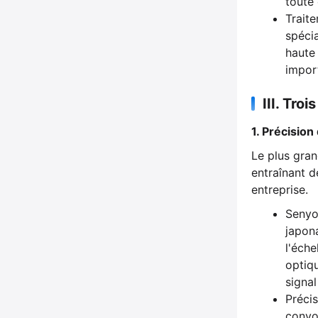
toute
Traite
spéci
haute 
impor
III. Tro
1. Précisio
Le plus gran
entraînant d
entreprise.
Senyo
japona
l'éch
optiq
signal
Précis
convoy