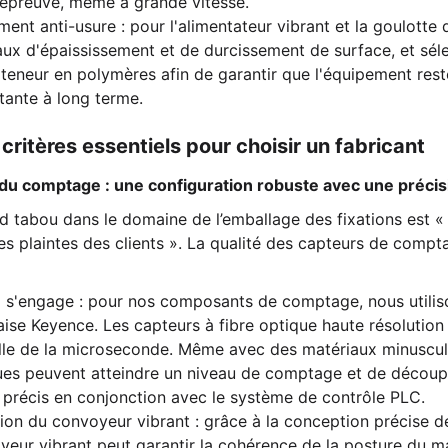
 épreuve, même à grande vitesse.
ment anti-usure : pour l'alimentateur vibrant et la goulotte 
aux d'épaississement et de durcissement de surface, et sé
teneur en polymères afin de garantir que l'équipement rest
tante à long terme.
is critères essentiels pour choisir un fabricant
n du comptage : une configuration robuste avec une précis
d tabou dans le domaine de l’emballage des fixations est «
es plaintes des clients ». La qualité des capteurs de compt
 s'engage : pour nos composants de comptage, nous utilis
ise Keyence. Les capteurs à fibre optique haute résolution
elle de la microseconde. Même avec des matériaux minuscule
ues peuvent atteindre un niveau de comptage et de découpe 
 précis en conjonction avec le système de contrôle PLC.
ion du convoyeur vibrant : grâce à la conception précise de
eur vibrant peut garantir la cohérence de la posture du mat