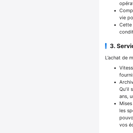
opérat
Compo
vie po
Cette
condit
3.
Servi
L’achat de m
Vites
fourni
Archi
Qu'il
ans, u
Mises 
les sp
pouvo
vos é