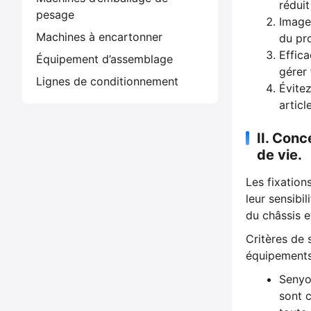
rédui
pesage
Image
Machines à encartonner
du pro
Effica
Équipement d’assemblage
gérer 
Lignes de conditionnement
Évitez
artic
II. Conc
de vie.
Les fixations
leur sensibi
du châssis e
Critères de 
équipements
Senyo
sont c