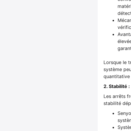
matéri
détect
Mécani
vérif
Avant
élevée
garant
Lorsque le t
système peut
quantitative
2. Stabilit
Les arrêts 
stabilité d
Senyo
systè
Systè