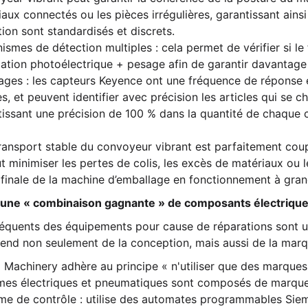
aux connectés ou les pièces irrégulières, garantissant ains
ion sont standardisés et discrets.
smes de détection multiples : cela permet de vérifier si l
ication photoélectrique + pesage afin de garantir davantag
ages : les capteurs Keyence ont une fréquence de réponse
s, et peuvent identifier avec précision les articles qui se 
issant une précision de 100 % dans la quantité de chaque c
ransport stable du convoyeur vibrant est parfaitement couplé 
 minimiser les pertes de colis, les excès de matériaux ou le
 finale de la machine d’emballage en fonctionnement à gran
é : une « combinaison gagnante » de composants électriq
fréquents des équipements pour cause de réparations sont 
épend non seulement de la conception, mais aussi de la ma
 Machinery adhère au principe « n'utiliser que des marques
mes électriques et pneumatiques sont composés de marque
me de contrôle : utilise des automates programmables Siem