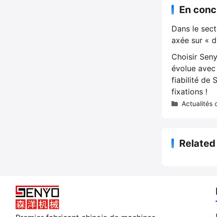
En concl
Dans le sec
axée sur « d
Choisir Seny
évolue avec 
fiabilité de
fixations !
C
Actualités 
a
t
é
Relate
g
o
r
i
e
s