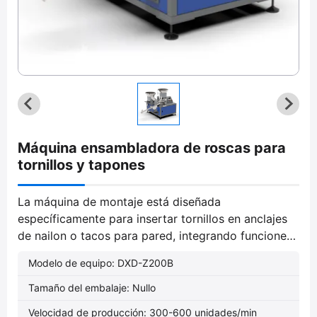
Máquina ensambladora de roscas para
tornillos y tapones
La máquina de montaje está diseñada
específicamente para insertar tornillos en anclajes
de nailon o tacos para pared, integrando funciones
como el montaje y el recuento para lograr la
Modelo de equipo: DXD-Z200B
automatización, lo que garantiza una alta eficiencia
y estabilidad.
Tamaño del embalaje: Nullo
Velocidad de producción: 300-600 unidades/min