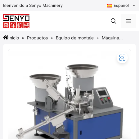
Saltar
Bienvenido a Senyo Machinery
Español
al
contenido
Me
Inicio
Productos
Equipo de montaje
Máquina
ensambladora de roscas para tornillos y tapones