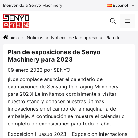
Saltar
Bienvenido a Senyo Machinery
Español
al
contenido
Me
Inicio
Noticias
Noticias de la empresa
Plan de
exposiciones de Senyo Machinery para 2023
Plan de exposiciones de Senyo
Machinery para 2023
09 enero 2023
por
SENYO
¡Nos complace anunciar el calendario de
exposiciones de Senyang Packaging Machinery
para 2023! Le invitamos cordialmente a visitar
nuestro stand y conocer nuestras últimas
innovaciones en el campo de la maquinaria de
embalaje. A continuación se muestra el calendario
completo de exposiciones para todo el año.
Exposición Huasuo 2023 – Exposición Internacional