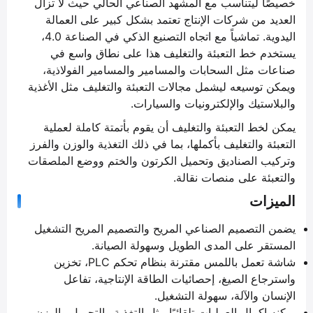
خصيصًا ليتناسب مع المشهد الصناعي الحالي حيث لا تزال
العديد من شركات الإنتاج تعتمد بشكل كبير على العمالة
اليدوية. تماشياً مع اتجاه التصنيع الذكي في الصناعة 4.0،
يستخدم خط التعبئة والتغليف هذا على نطاق واسع في
صناعات مثل السحابات والمسامير والمسامير الفولاذية،
ويمكن توسيعه ليشمل مجالات التعبئة والتغليف مثل الأغذية
والبلاستيك والإلكترونيات والسيارات.
يمكن لخط التعبئة والتغليف أن يقوم بأتمتة كاملة لعملية
التعبئة والتغليف بأكملها، بما في ذلك التغذية والوزن والفرز
وتركيب الصناديق وتحميل الكرتون والختم ووضع الملصقات
والتعبئة على منصات نقالة.
الميزات
يضمن التصميم الصناعي المريح والتصميم المريح التشغيل
المستقر على المدى الطويل وسهولة الصيانة.
شاشة تعمل باللمس مقترنة بنظام تحكم PLC، تخزين
واسترجاع الصيغ، إحصائيات الطاقة الإنتاجية، تفاعل
الإنسان والآلة، سهولة التشغيل.
يمكنه إكمال العمليات تلقائيًا مثل التغذية والتحميل والوزن