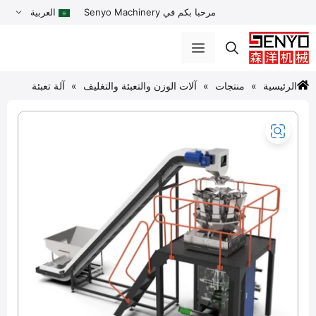
نتقل
مرحبا بكم في Senyo Machinery
العربية
لى
لمحتوى
القائمة
الرئيسية
منتجات
آلات الوزن والتعبئة والتغليف
آلة تعبئة
وتغليف مزودة بميزان متعدد الرؤوس