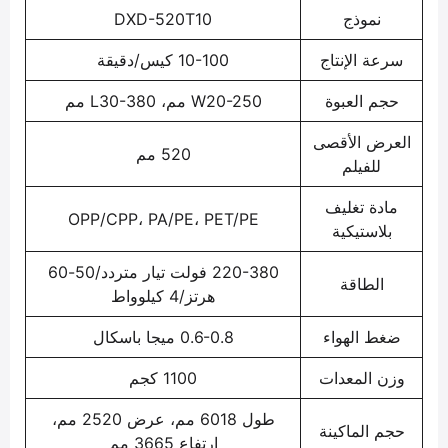
نموذج
DXD-520T10
سرعة الإنتاج
10-100 كيس/دقيقة
حجم العبوة
W20-250 مم، L30-380 مم
العرض الأقصى
520 مم
للفيلم
مادة تغليف
OPP/CPP، PA/PE، PET/PE
بلاستيكية
220-380 فولت تيار متردد/50-60
الطاقة
هرتز/4 كيلوواط
ضغط الهواء
0.6-0.8 ميجا باسكال
وزن المعدات
1100 كجم
طول 6018 مم، عرض 2520 مم،
حجم الماكينة
ارتفاع 3665 مم