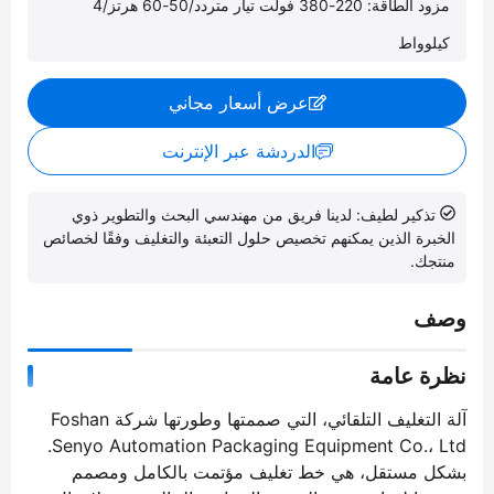
مزود الطاقة: 220-380 فولت تيار متردد/50-60 هرتز/4
كيلوواط
عرض أسعار مجاني
الدردشة عبر الإنترنت
تذكير لطيف: لدينا فريق من مهندسي البحث والتطوير ذوي
الخبرة الذين يمكنهم تخصيص حلول التعبئة والتغليف وفقًا لخصائص
منتجك.
وصف
نظرة عامة
آلة التغليف التلقائي، التي صممتها وطورتها شركة Foshan
Senyo Automation Packaging Equipment Co.، Ltd.
بشكل مستقل، هي خط تغليف مؤتمت بالكامل ومصمم