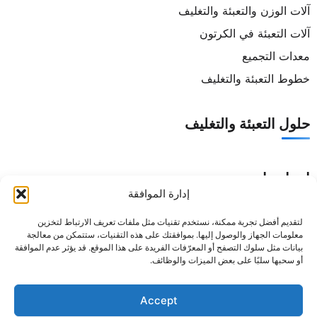
آلات الوزن والتعبئة والتغليف
آلات التعبئة في الكرتون
معدات التجميع
خطوط التعبئة والتغليف
حلول التعبئة والتغليف
اتصل بنا
إدارة الموافقة
الهاتف:
+86 18688219848
لتقديم أفضل تجربة ممكنة، نستخدم تقنيات مثل ملفات تعريف الارتباط لتخزين
البريد الإلكتروني:
support@senyopack.com
معلومات الجهاز والوصول إليها. بموافقتك على هذه التقنيات، ستتمكن من معالجة
بيانات مثل سلوك التصفح أو المعرّفات الفريدة على هذا الموقع. قد يؤثر عدم الموافقة
أوقات العمل: من الإثنين إلى السبت 08:00-17:30
أو سحبها سلبًا على بعض الميزات والوظائف.
العنوان: رقم 16، طريق Z Hongxin، منطقة Y Anbu NaN Jing
الصناعية، بلدة DA Li، منطقة NaN Hai، مدينة F o Shan،
مقاطعة GU An G Building
Accept