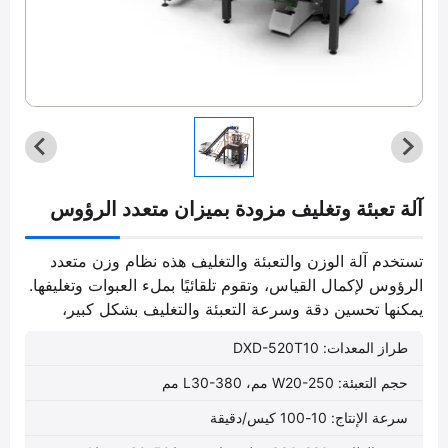
آلة تعبئة وتغليف مزودة بميزان متعدد الرؤوس
تستخدم آلة الوزن والتعبئة والتغليف هذه نظام وزن متعدد
الرؤوس لإكمال القياس، وتقوم تلقائيًا بملء العبوات وتغليفها.
يمكنها تحسين دقة وسرعة التعبئة والتغليف بشكل كبير،
وتستخدم بشكل شائع في صناعات الأغذية والمثبتات.
طراز المعدات: DXD-520T10
حجم التعبئة: W20-250 مم، L30-380 مم
سرعة الإنتاج: 10-100 كيس/دقيقة