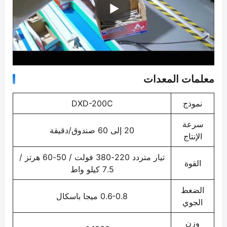
معلمات المعدات
نموذج
DXD-200C
سرعة
20 إلى 60 صندوق/دقيقة
الإنتاج
تيار متردد 220-380 فولت / 50-60 هرتز /
القوة
7.5 كيلو واط
الضغط
0.6-0.8 ميجا باسكال
الجوي
وزن