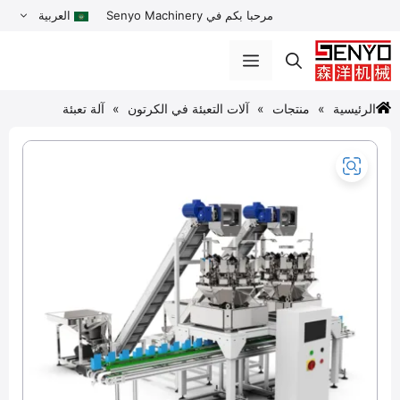
نتقل
مرحبا بكم في Senyo Machinery
العربية
لى
لمحتوى
القائمة
الرئيسية
منتجات
آلات التعبئة في الكرتون
آلة تعبئة
أوتوماتيكية في علب