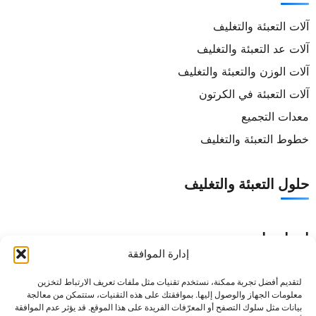
آلات التعبئة والتغليف
آلات عد التعبئة والتغليف
آلات الوزن والتعبئة والتغليف
آلات التعبئة في الكرتون
معدات التجميع
خطوط التعبئة والتغليف
حلول التعبئة والتغليف
اتصل بنا
إدارة الموافقة
الهاتف:
+86 18688219848
لتقديم أفضل تجربة ممكنة، نستخدم تقنيات مثل ملفات تعريف الارتباط لتخزين
البريد الإلكتروني:
support@senyopack.com
معلومات الجهاز والوصول إليها. بموافقتك على هذه التقنيات، ستتمكن من معالجة
بيانات مثل سلوك التصفح أو المعرّفات الفريدة على هذا الموقع. قد يؤثر عدم الموافقة
أوقات العمل: من الإثنين إلى السبت 08:00-17:30