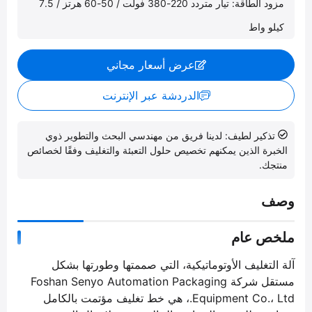
مزود الطاقة: تيار متردد 220-380 فولت / 50-60 هرتز / 7.5
كيلو واط
عرض أسعار مجاني
الدردشة عبر الإنترنت
تذكير لطيف: لدينا فريق من مهندسي البحث والتطوير ذوي
الخبرة الذين يمكنهم تخصيص حلول التعبئة والتغليف وفقًا لخصائص
منتجك.
وصف
ملخص عام
آلة التغليف الأوتوماتيكية، التي صممتها وطورتها بشكل
مستقل شركة Foshan Senyo Automation Packaging
Equipment Co.، Ltd.، هي خط تغليف مؤتمت بالكامل